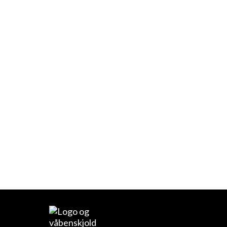
Derudover er der mange forskellige arrange
Klubbens åbningstider
Sæsonen: 15. september 2025 til 27. marts 
Mandag, tirsdag og torsdag 18.30 - 21.30
Uden for sæsonen og i ferier vil klubben typ
Klubben befinder sig på Ungdomsskolen i K
Følg med i Facebook-gruppen
Bornholms Un