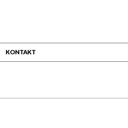
KONTAKT
ggelige klublokaler.
rdfodbold, Wii, bordtennis, pool, hockey…
, og ikke mindst, du kan hygge dig med vennerne.