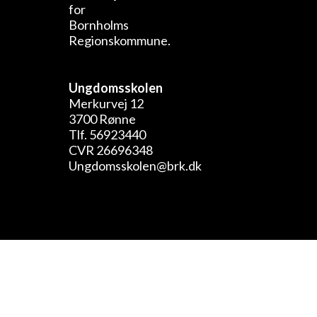
Ungdomsskolen
Merkurvej 12
3700 Rønne
Tlf. 56923440
CVR 26696348
Ungdomsskolen@brk.dk