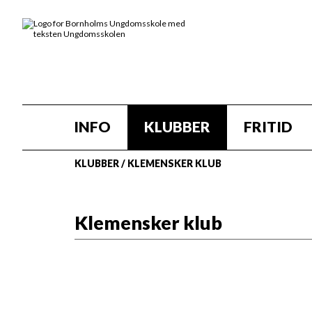
INFO
KLUBBER
FRITID
KLUBBER
/
KLEMENSKER KLUB
Klemensker klub
I klubben mødes du med vennerne i vores hy
Du kan spille en masse spil: Playstation, bo
Du kan se film på storskærm, høre god musik