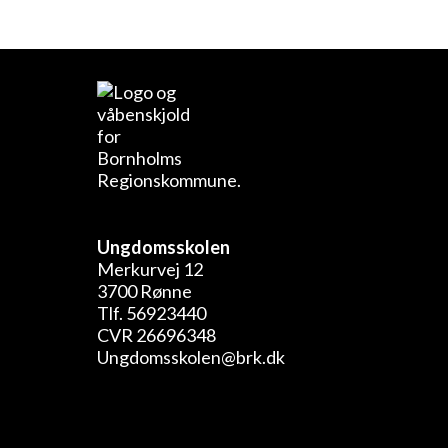
Ungdomsskolen
Merkurvej 12
3700 Rønne
Tlf. 56923440
CVR 26696348
Ungdomsskolen@brk.dk