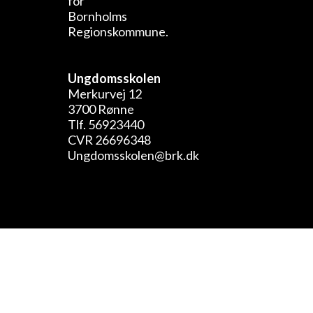
Ungdomsskolen
Merkurvej 12
3700 Rønne
Tlf. 56923440
CVR 26696348
Ungdomsskolen@brk.dk