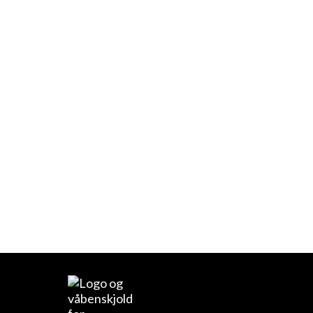
Berlin 2026 - 10B
10. klasse-rejse til Berlin foregår
12/4-16/4-2026