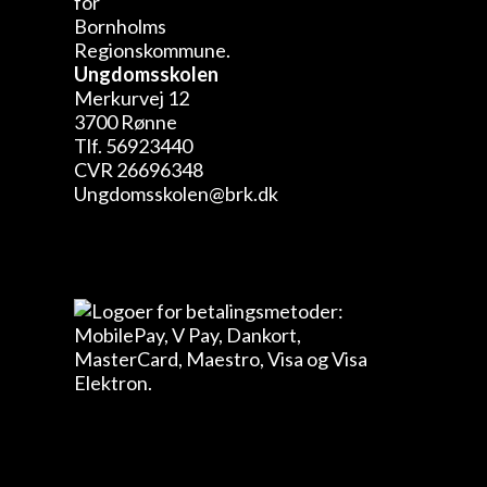
Ungdomsskolen
Merkurvej 12
3700 Rønne
Tlf. 56923440
CVR 26696348
Ungdomsskolen@brk.dk