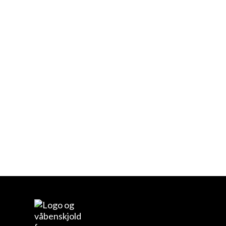
Digitalt værksted og skak, Rønne
Vi arbejder med ALT
indenfor IT og Innovation
- lige fra 3D print, kodning,
opbygning af netværk til
digital skak. Underviser er
it-uddannede og
innovative Rune Radil og
vi holder til i det nye
Innovationslokale nr. 3 på
10. klasseskolen.