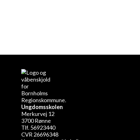
Ungdomsskolen
Merkurvej 12
3700 Rønne
Tlf. 56923440
CVR 26696348